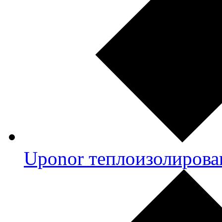
Uponor теплоизолирова