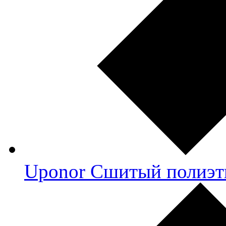
Uponor Сшитый полиэт