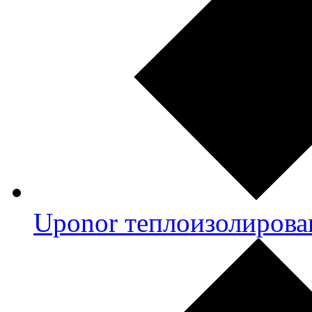
Uponor теплоизолирова