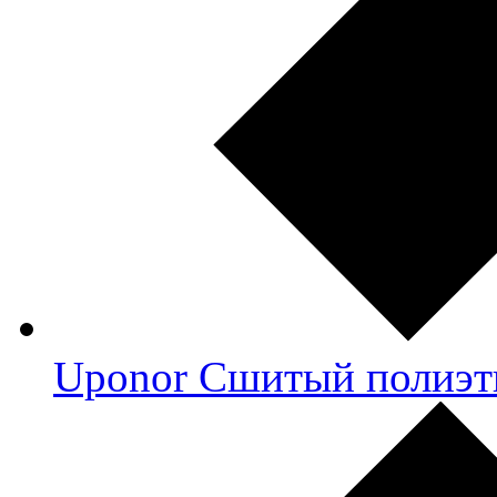
Uponor Сшитый полиэт