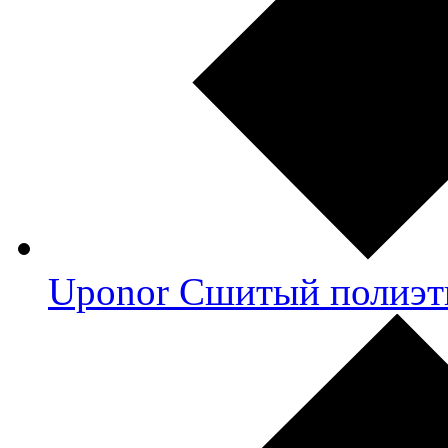
Uponor Сшитый полиэт