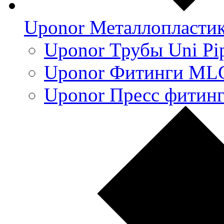
Uponor Металлопласти
Uponor Трубы Uni Pi
Uponor Фитинги ML
Uponor Пресс фитин