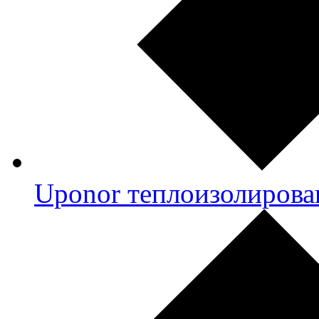
Uponor теплоизолирова