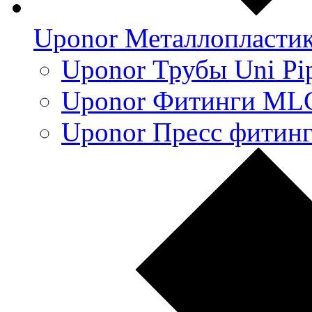
Uponor Металлопласти
Uponor Трубы Uni Pi
Uponor Фитинги ML
Uponor Пресс фитин