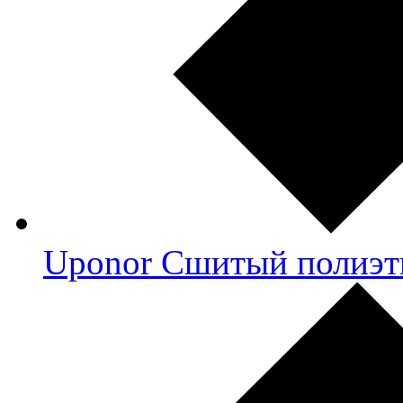
Uponor Сшитый полиэт