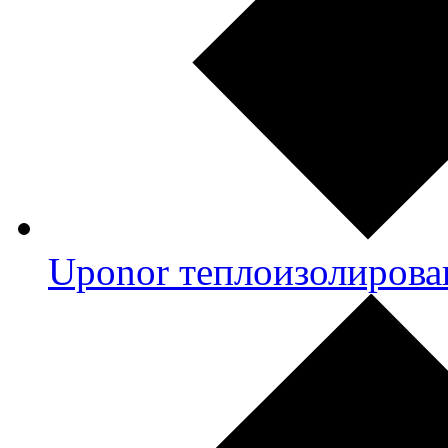
Uponor теплоизолирова