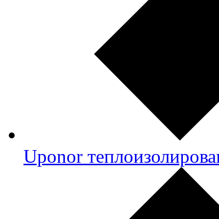
Uponor теплоизолирова