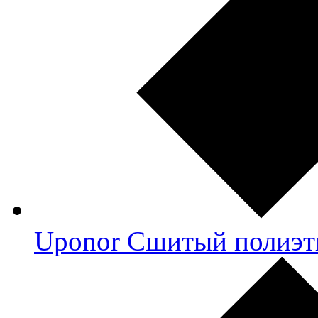
Uponor Сшитый полиэт