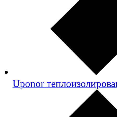
Uponor теплоизолирова