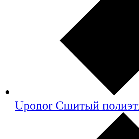
Uponor Сшитый полиэт