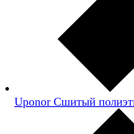
Uponor Сшитый полиэт