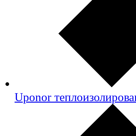
Uponor теплоизолирова