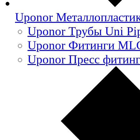
Uponor Металлопласти
Uponor Трубы Uni Pi
Uponor Фитинги ML
Uponor Пресс фитин