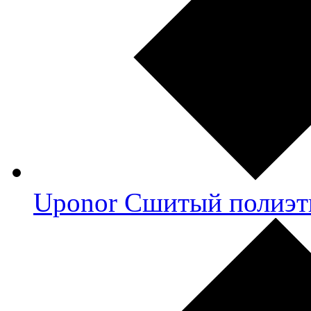
Uponor Сшитый полиэт