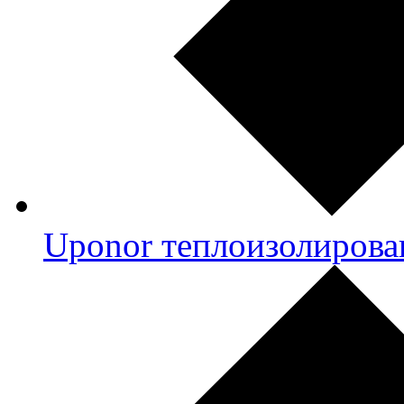
Uponor теплоизолирова