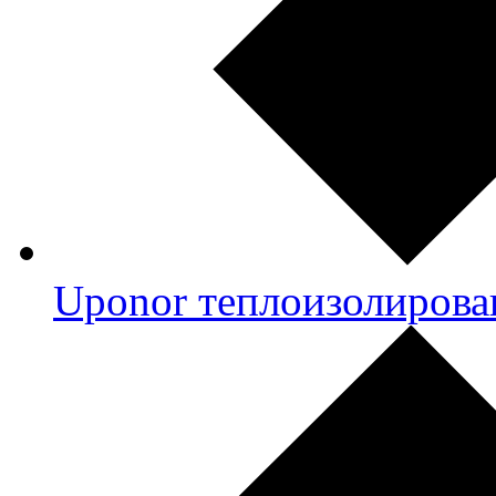
Uponor теплоизолирова