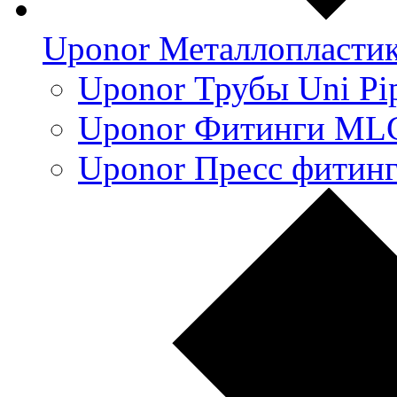
Uponor Металлопласти
Uponor Трубы Uni Pi
Uponor Фитинги ML
Uponor Пресс фитин