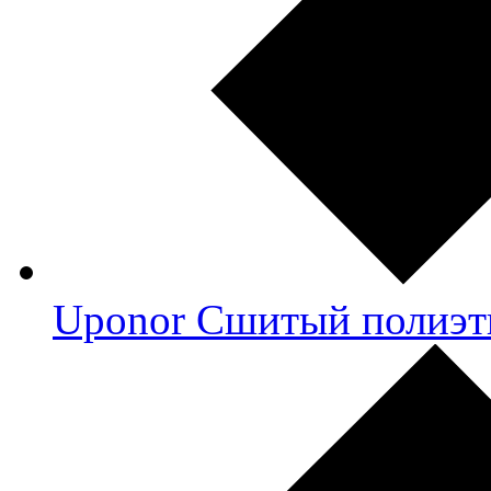
Uponor Сшитый полиэт