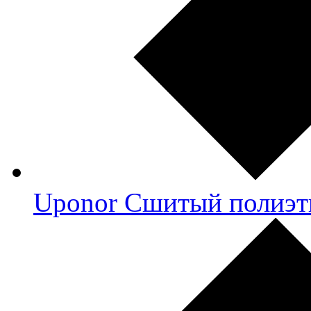
Uponor Сшитый полиэт