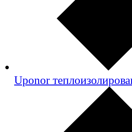
Uponor теплоизолирова