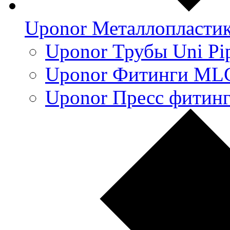
Uponor Металлопласти
Uponor Трубы Uni Pi
Uponor Фитинги ML
Uponor Пресс фитин