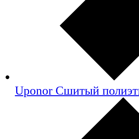
Uponor Сшитый полиэт