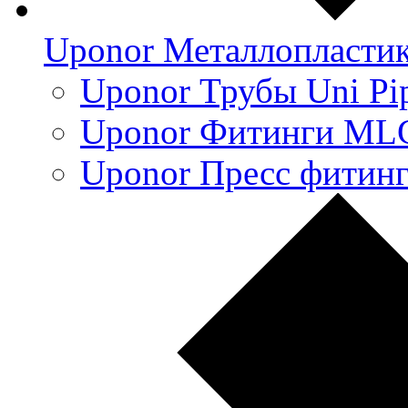
Uponor Металлопласти
Uponor Трубы Uni Pi
Uponor Фитинги ML
Uponor Пресс фитин