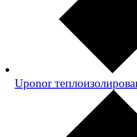
Uponor теплоизолирова