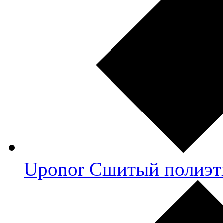
Uponor Сшитый полиэт