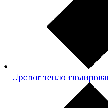
Uponor теплоизолирова