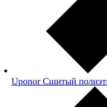
Uponor Сшитый полиэт