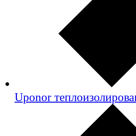
Uponor теплоизолирова