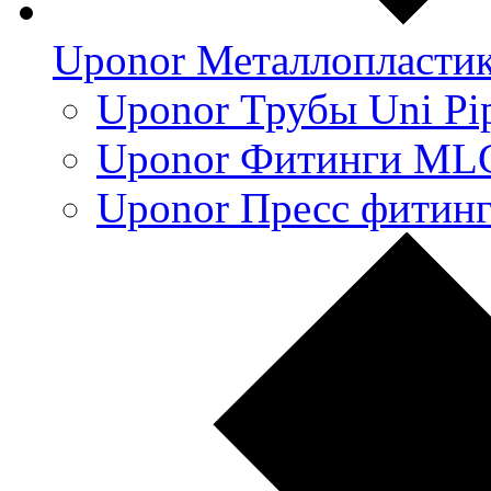
Uponor Металлопласти
Uponor Трубы Uni Pi
Uponor Фитинги ML
Uponor Пресс фитин