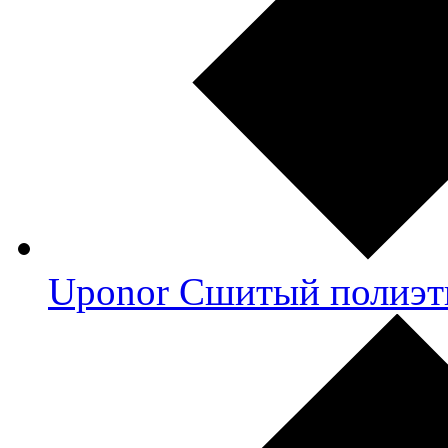
Uponor Сшитый полиэт