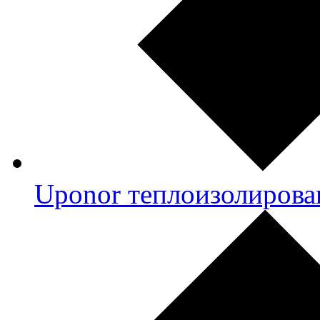
Uponor теплоизолирова