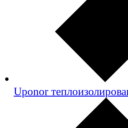
Uponor теплоизолирова