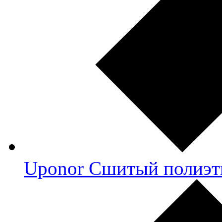
Uponor Сшитый полиэт