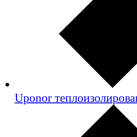
Uponor теплоизолирова