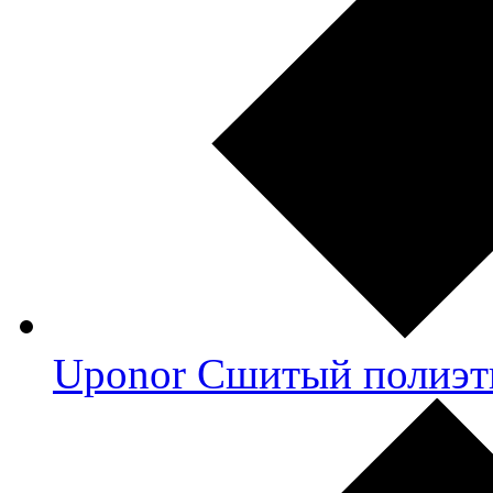
Uponor Сшитый полиэт