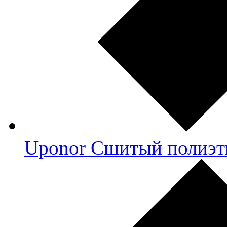
Uponor Сшитый полиэт