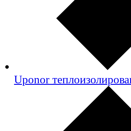
Uponor теплоизолирова