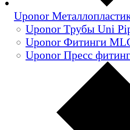
Uponor Металлопласти
Uponor Трубы Uni Pi
Uponor Фитинги ML
Uponor Пресс фитин