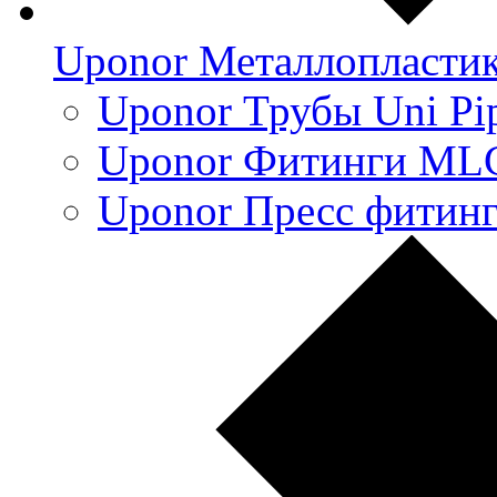
Uponor Металлопласти
Uponor Трубы Uni Pi
Uponor Фитинги ML
Uponor Пресс фитин