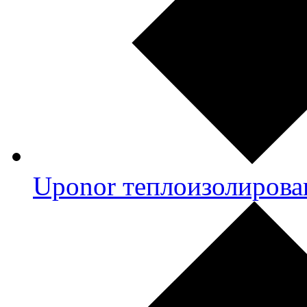
Uponor теплоизолирова