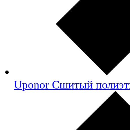
Uponor Сшитый полиэт