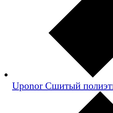
Uponor Сшитый полиэт