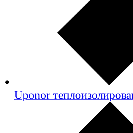
Uponor теплоизолирова