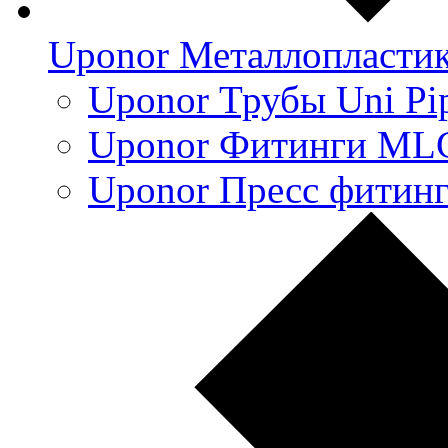
Uponor Металлопласти
Uponor Трубы Uni Pi
Uponor Фитинги ML
Uponor Пресс фитин