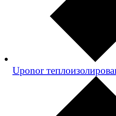
Uponor теплоизолирова