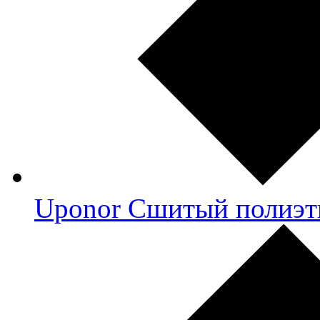
Uponor Сшитый полиэт