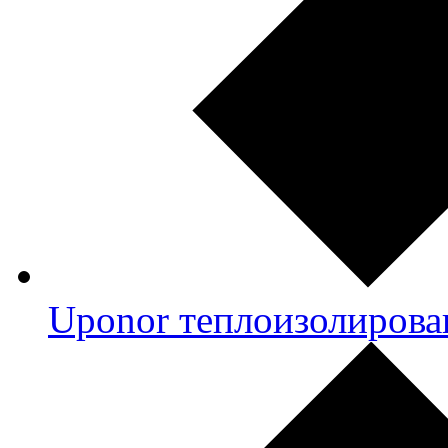
Uponor теплоизолирова