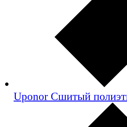
Uponor Сшитый полиэт