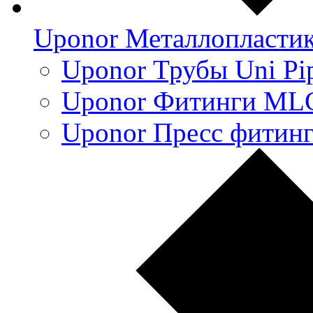
Uponor Металлопласти
Uponor Трубы Uni Pi
Uponor Фитинги ML
Uponor Пресс фитин