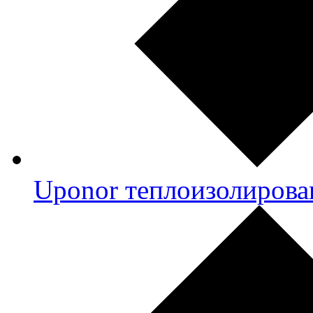
Uponor теплоизолирова