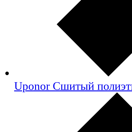
Uponor Сшитый полиэт