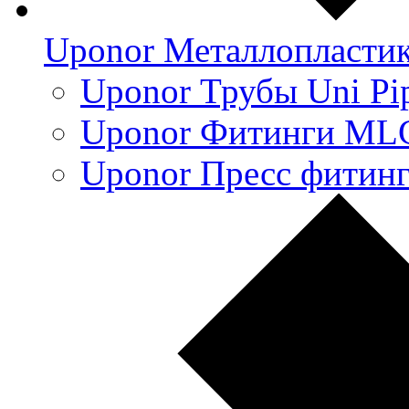
Uponor Металлопласти
Uponor Трубы Uni Pi
Uponor Фитинги ML
Uponor Пресс фитин