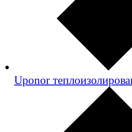
Uponor теплоизолирова