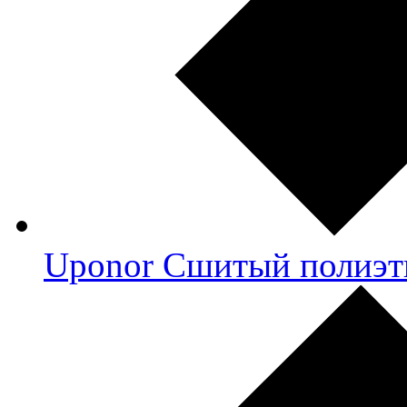
Uponor Сшитый полиэт